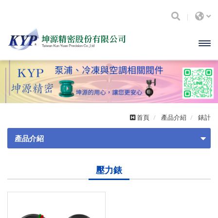
開啟
主選
單
首頁
產品介紹
錶計
產品介紹
閥類
壓力錶
砲金銅
KYP端吸聯軸離心式泵浦
黃銅
錶計