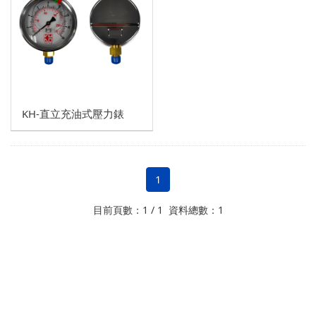
鑄鐵
壓力錶
球墨鑄鐵
溫度計
不銹鋼
KH-直立充油式壓力錶
1
目前頁數：1 / 1 資料總數：1