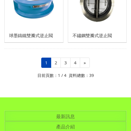
球墨鑄鐵雙瓣式逆止閥
不鏽鋼雙瓣式逆止閥
1
2
3
4
»
目前頁數：1 / 4 資料總數：39
最新訊息
產品介紹