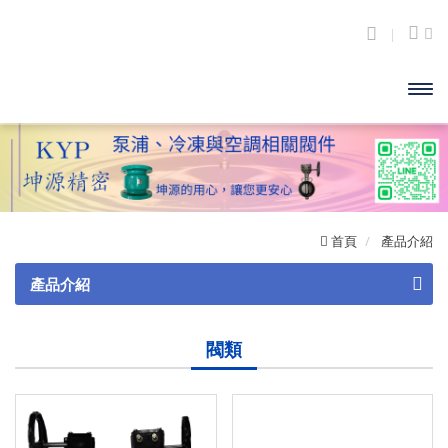
開啟
主選
單
首頁
產品介紹
產品介紹
閥類
閥類
砲金銅
黃銅