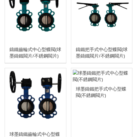
鑄鐵
球墨鑄鐵
不銹鋼
KYP端吸聯軸離心式泵浦
鑄鐵齒輪式中心型蝶閥(球
鑄鐵把手式中心型蝶閥(球
墨鑄鐵閥片/不銹鋼閥片)
墨鑄鐵閥片/不銹鋼閥片)
錶計
壓力錶
溫度計
球墨鑄鐵把手式中心型蝶
閥(不銹鋼閥片)
球墨鑄鐵齒輪式中心型蝶