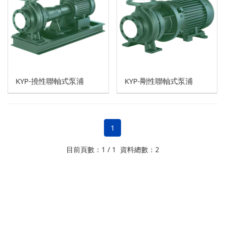
鑄鐵
壓力錶
球墨鑄鐵
溫度計
不銹鋼
KYP-撓性聯軸式泵浦
KYP-剛性聯軸式泵浦
1
目前頁數：1 / 1 資料總數：2