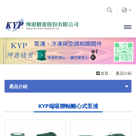
開啟
主選
單
首頁
產品介紹
產品介紹
閥類
KYP端吸聯軸離心式泵浦
砲金銅
KYP端吸聯軸離心式泵浦
黃銅
錶計