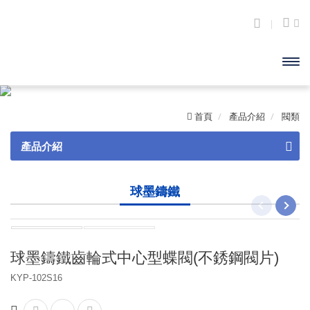
開啟
主選
首頁
產品介紹
閥類
單
產品介紹
閥類
球墨鑄鐵
砲金銅
黃銅
球墨鑄鐵齒輪式中心型蝶閥(不銹鋼閥片)
鑄鐵
KYP-102S16
球墨鑄鐵