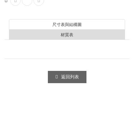
不銹鋼
尺寸表與結構圖
KYP端吸聯軸離心式泵浦
材質表
錶計
壓力錶
溫度計
返回列表